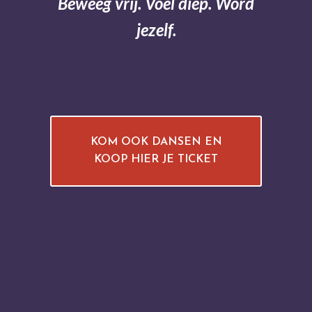
Beweeg vrij. Voel diep. Word
jezelf.
KOM OOK DANSEN EN
KOOP HIER JE TICKET