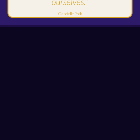
ourselves.’
‘
Gabrielle Roth
Hoe ziet de avond eruit?
19,00 uur -DEUREN OPEN tot 20.15 uur – Kom binnen, voel de
ruimte en maak je klaar voor jouw dansreis
19.30 uur – OPENINGSCEREMONIE – We beginnen samen.
Een korte ceremonie om je voor te bereiden en ‘te landen’ in je
lichaam
20.00 uur – DE DANSREIS – De DJ neemt je mee op een
innerlijke muzikale reis van twee uur. Beweeg zoals jij wilt